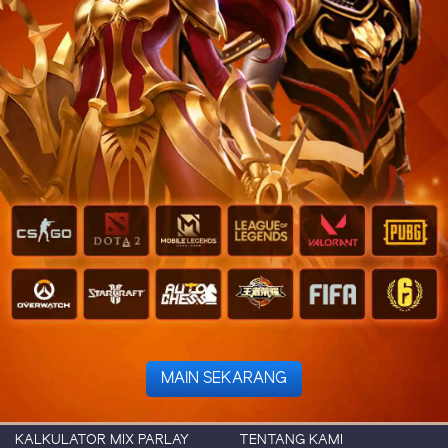
MAIN SEKARANG
KALKULATOR MIX PARLAY
TENTANG KAMI