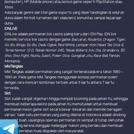
(komputer), HP (Mobile phone) atau konsol game seperti PlayStation atau
Xbox.
Ada banyak genre dan titel game esports yang dipertandingkan di seluruh
dunia dalam format turnamen dari skala kecil, komunitas sampai kejuaraan
dunia.
IDNLIVE
IDNLive adalah permainan live casino paling baru dari IDN Play. IDN live
memiliki service live casino dengan game
Baccarat, Roulette, Dragon Tiger,
Sic Bo, Bingo Sic Bo, Dadu Oglok, Red White, Lempar Koin Head Tail, Dice 6,
Terka Nomor 12 D, Tebak Nomor 24D, Tebak Billiard, Xoc Dia, Grandprix, 3D
Shio, Shio Fight, Niuniu, Suwit, Poker Dice, Gongball Jitu, Race Ball, Fantan,
Monopoly.
MMTangkas
MM Tangkas adalah permainan yang sangat terkenal pada era tahun 1980 –
1990 an. Pada game MM Tangkas menggunkan konsep permainan poker
dengan cara mencari kombinasi terbaik untuk 5 kartu antara 7 kartu
tersedia.
Slot
Slot sudah sangat digemari hingga menjadi booming pada jaman itu, sehingga
membuat beberapa kasino pada jaman itu memutuskan untuk membuat
permainan mesin game slot secara besar-besaran dan memiliki beragam
variasi. Salah satu permainan yang paling dikenal di Indonesia adalah dindong
atau slot buah, sayangnya operasi permainan ini sempat di tutup oleh pihak
berwenang karena dianggap melanggar hukum yang berlaku dan membuat
game ini perlahan mulai dilupakan oleh masyarakat.