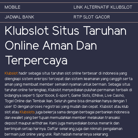
MOBILE
LINK ALTERNATIF KLUBSLOT
JADWAL BANK
RTP SLOT GACOR
Klubslot Situs Taruhan
Online Aman Dan
Terpercaya
Klubslot
hadir sebagai situs taruhan slot online terbesar di indonesia yang
dilengkapi sistem enkripsi tercepat dan sistem keamanan yang canggih serta
aman yang membuat member semakin nyaman untuk bermain. Sebagai situs
taruhan online terlengkap, Klubslot menyediakan puluhan permainan terbaik di
bidangnya seperti Sportbook, E-sport, Game Slots, IDNlive, Live Casino,
Togel Online dan Tembak Ikan. Seluruh game bisa dimainkan hanya dengan 1
user ID dengan proses registrasi yang mudah dan cepat. Klubslot atau klub
slot atau
Klubslots
juga bekerja sama dengan berbagai perbankan indonesia
dan ewallet yang bertujuan memudahkan member melakukan transaksi
deposit maupun withdraw. Kami juga menyediakan bonus menarik dan
berlimpah setiap harinya. Daftar sekarang juga dan nikmati pengalaman
bermain judi online yang unik. Raih hadiah menariknya sekarang.