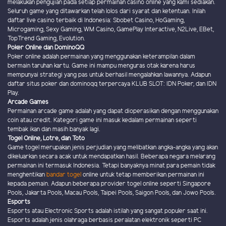
melakukan pengujian pada setiap permainan casino online yang kami sediakan.
Seluruh game yang ditawarkan telah lolos dari syarat dan ketentuan. Inilah
daftar live casino terbaik di Indonesia: Sbobet Casino, HoGaming,
Microgaming, Sexy Gaming, WM Casino, GamePlay Interactive, N2Live, EBet,
TopTrend Gaming, Evolution.
Poker Online dan DominoQQ
Poker online adalah permainan yang menggunakan keterampilan dalam
bermain taruhan kartu. Game ini mampu menguras otak karena harus
mempunyai strategi yang pas untuk berhasil mengalahkan lawannya. Adapun
daftar situs poker dan dominoqq terpercaya KLUB SLOT: IDN Poker, dan IDN
Play.
Arcade Games
Permainan arcade game adalah yang dapat dioperasikan dengan menggunakan
coin atau credit. Kategori game ini masuk kedalam permainan seperti
tembak ikan dan masih banyak lagi.
Togel Online, Lotre, dan Toto
Game togel merupakan jenis perjudian yang melibatkan angka-angka yang akan
dikeluarkan secara acak untuk mendapatkan hasil. Beberapa negara melarang
permainan ini termasuk Indonesia. Tetapi banyaknya minat para pemain tidak
menghentikan
bandar togel
online untuk tetap memberikan permainan ini
kepada pemain. Adapun beberapa provider togel online seperti Singapore
Pools, Jakarta Pools, Macau Pools, Taipei Pools, Saigon Pools, dan Jowo Pools.
Esports
Esports atau Electronic Sports adalah istilah yang sangat populer saat ini.
Esports adalah jenis olahraga berbasis peralatan elektronik seperti PC