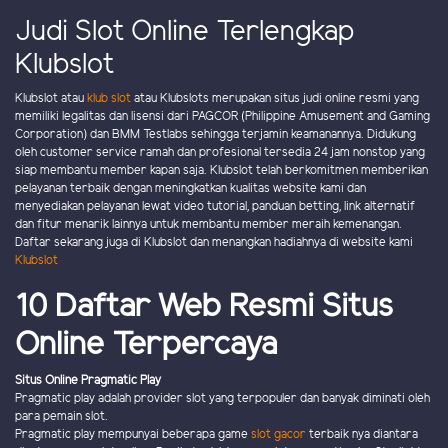
Judi Slot Online Terlengkap
Klubslot
Klubslot atau
klub slot
atau Klubslots merupakan situs judi online resmi yang
memiliki legalitas dan lisensi dari PAGCOR (Philippine Amusement and Gaming
Corporation) dan BMM Testlabs sehingga terjamin keamanannya. Didukung
oleh customer service ramah dan profesional tersedia 24 jam nonstop yang
siap membantu member kapan saja. Klubslot telah berkomitmen memberikan
pelayanan terbaik dengan meningkatkan kualitas website kami dan
menyediakan pelayanan lewat video tutorial, panduan betting, link alternatif
dan fitur menarik lainnya untuk membantu member meraih kemenangan.
Daftar sekarang juga di Klubslot dan menangkan hadiahnya di website kami
Klubslot
10 Daftar Web Resmi Situs
Online Terpercaya
Situs Online Pragmatic Play
Pragmatic play adalah provider slot yang terpopuler dan banyak diminati oleh
para pemain slot.
Pragmatic play mempunyai beberapa game
slot gacor
terbaik nya diantara